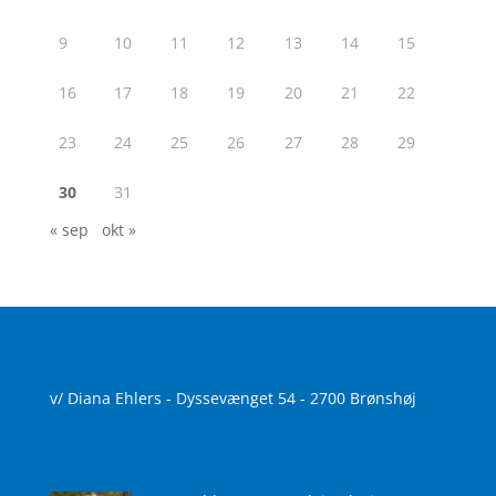
9
10
11
12
13
14
15
16
17
18
19
20
21
22
23
24
25
26
27
28
29
30
31
« sep
okt »
Find Sundhed & skønhed
v/ Diana Ehlers - Dyssevænget 54 - 2700 Brønshøj
Om mig