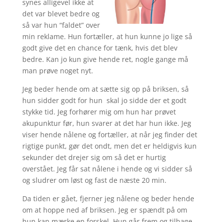
synes alligevel ikke at
det var blevet bedre og
så var hun “faldet” over
min reklame. Hun fortæller, at hun kunne jo lige så
godt give det en chance for tænk, hvis det blev
bedre. Kan jo kun give hende ret, nogle gange må
man prøve noget nyt.
Jeg beder hende om at sætte sig op på briksen, så
hun sidder godt for hun skal jo sidde der et godt
stykke tid. Jeg forhører mig om hun har prøvet
akupunktur før, hun svarer at det har hun ikke. Jeg
viser hende nålene og fortæller, at når jeg finder det
rigtige punkt, gør det ondt, men det er heldigvis kun
sekunder det drejer sig om så det er hurtig
overstået. Jeg får sat nålene i hende og vi sidder så
og sludrer om løst og fast de næste 20 min.
Da tiden er gået, fjerner jeg nålene og beder hende
om at hoppe ned af briksen. Jeg er spændt på om
hun kan mærke en forskel. Hun går frem og tilbage