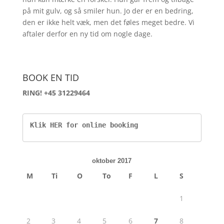
på mit gulv, og så smiler hun. Jo der er en bedring,
den er ikke helt væk, men det føles meget bedre. Vi
aftaler derfor en ny tid om nogle dage.
BOOK EN TID
RING! +45 31229464
Klik HER for online booking
oktober 2017
M
Ti
O
To
F
L
S
1
2
3
4
5
6
7
8