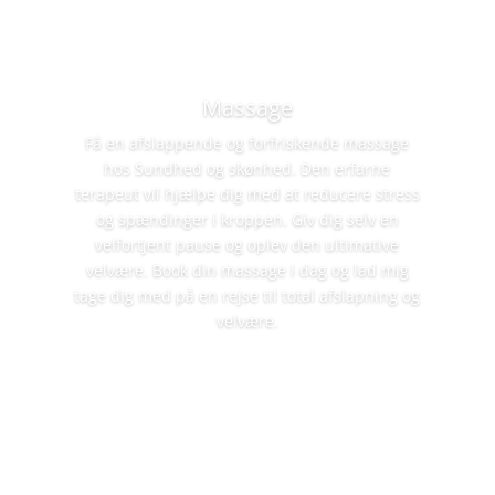
Massage
Få en afslappende og forfriskende massage
hos Sundhed og skønhed. Den erfarne
terapeut vil hjælpe dig med at reducere stress
og spændinger i kroppen. Giv dig selv en
velfortjent pause og oplev den ultimative
velvære. Book din massage i dag og lad mig
tage dig med på en rejse til total afslapning og
velvære.
Læs mere