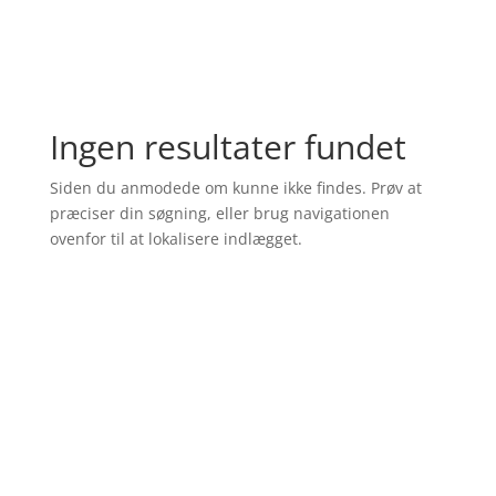
Ingen resultater fundet
Siden du anmodede om kunne ikke findes. Prøv at
præciser din søgning, eller brug navigationen
ovenfor til at lokalisere indlægget.
Produkter
Forkæl dine fødder med de
lækre
produkter fra Gehwol