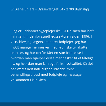
Find Sundhed & skønhed
v/ Diana Ehlers - Dyssevænget 54 - 2700 Brønshøj
Om mig
Jeg er uddannet sygeplejerske i 2007, men har haft
min gang indenfor sundhedssektoren siden 1996. I
2019 blev jeg lægeexamineret fodplejer. Jeg har
mødt mange mennesker med kroniske og akutte
smerter, og har derfor fået en stor interesse i
hvordan man hjælper disse mennesker til et tåleligt
liv, og hvordan man kan øge folks livskvalitet. Så det
har været helt naturligt at udvidde mine
behandlingstilbud med fodpleje og massage.
Velkommen i klinikken