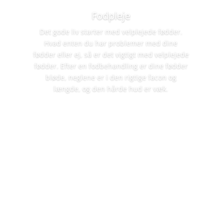
Fodpleje
Det gode liv starter med velplejede fødder.
Hvad enten du har problemer med dine
fødder eller ej, så er det vigtigt med velplejede
fødder. Efter en fodbehandling er dine fødder
bløde, neglene er i den rigtige facon og
længde, og den hårde hud er væk.
Læs om behandlingerne