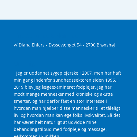
Find Sundhed & skønhed
v/ Diana Ehlers - Dyssevænget 54 - 2700 Brønshøj
Om mig
Jeg er uddannet sygeplejerske i 2007, men har haft
min gang indenfor sundhedssektoren siden 1996. I
2019 blev jeg lægeexamineret fodplejer. Jeg har
mødt mange mennesker med kroniske og akutte
smerter, og har derfor fået en stor interesse i
hvordan man hjælper disse mennesker til et tåleligt
liv, og hvordan man kan øge folks livskvalitet. Så det
har været helt naturligt at udvidde mine
behandlingstilbud med fodpleje og massage.
Velkommen i klinikken