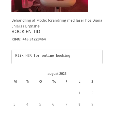
Behandling af Modic forandring med laser hos Diana
Ehlers i Brønshøj
BOOK EN TID
RING! +45 31229464
Klik HER for online booking
august 2026
M
Ti
O
To
F
L
S
1
2
3
4
5
6
7
8
9