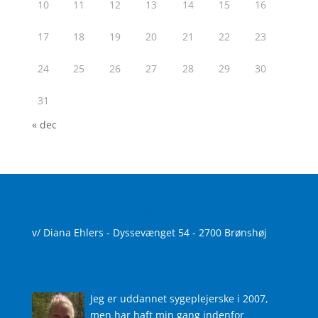
10
11
12
13
14
15
16
17
18
19
20
21
22
23
24
25
26
27
28
29
30
31
« dec
Find Sundhed & skønhed
v/ Diana Ehlers - Dyssevænget 54 - 2700 Brønshøj
Om mig
Jeg er uddannet sygeplejerske i 2007,
men har haft min gang indenfor