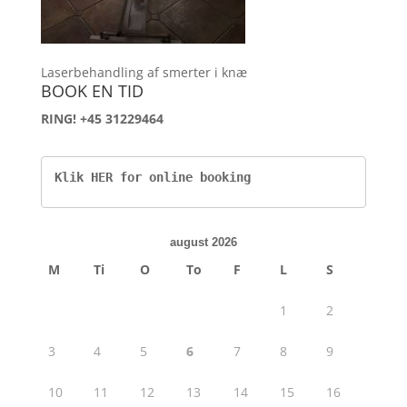
Laserbehandling af smerter i knæ
BOOK EN TID
RING! +45 31229464
Klik HER for online booking
august 2026
M
Ti
O
To
F
L
S
1
2
3
4
5
6
7
8
9
10
11
12
13
14
15
16