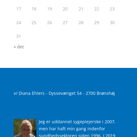
17
18
19
20
21
22
23
24
25
26
27
28
29
30
31
« dec
Find Sundhed & skønhed
v/ Diana Ehlers - Dyssevænget 54 - 2700 Brønshøj
Om mig
Jeg er uddannet sygeplejerske i 2007,
men har haft min gang indenfor
sundhedssektoren siden 1996. I 2019