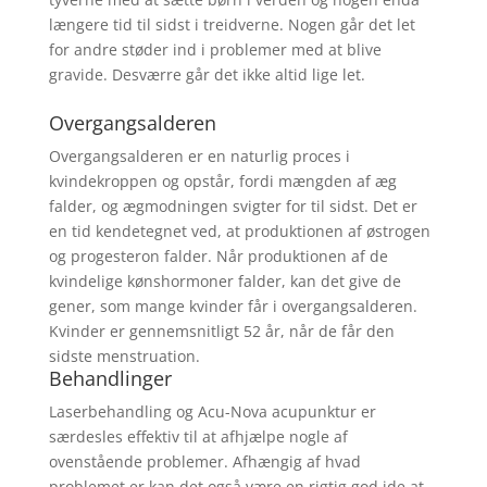
længere tid til sidst i treidverne. Nogen går det let
for andre støder ind i problemer med at blive
gravide. Desværre går det ikke altid lige let.
Overgangsalderen
Overgangsalderen er en naturlig proces i
kvindekroppen og opstår, fordi mængden af æg
falder, og ægmodningen svigter for til sidst. Det er
en tid kendetegnet ved, at produktionen af østrogen
og progesteron falder. Når produktionen af de
kvindelige kønshormoner falder, kan det give de
gener, som mange kvinder får i overgangsalderen.
Kvinder er gennemsnitligt 52 år, når de får den
sidste menstruation.
Behandlinger
Laserbehandling og Acu-Nova acupunktur er
særdesles effektiv til at afhjælpe nogle af
ovenstående problemer. Afhængig af hvad
problemet er kan det også være en rigtig god ide at