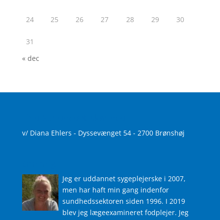
24
25
26
27
28
29
30
31
« dec
Find Sundhed & skønhed
v/ Diana Ehlers - Dyssevænget 54 - 2700 Brønshøj
Om mig
Jeg er uddannet sygeplejerske i 2007,
men har haft min gang indenfor
sundhedssektoren siden 1996. I 2019
blev jeg lægeexamineret fodplejer. Jeg