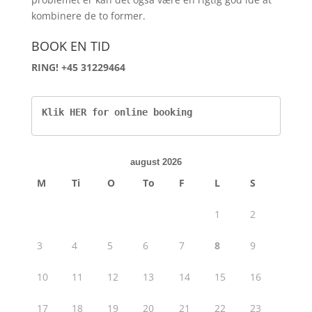
kombinere de to former.
BOOK EN TID
RING! +45 31229464
Klik HER for online booking
august 2026
M
Ti
O
To
F
L
S
1
2
3
4
5
6
7
8
9
10
11
12
13
14
15
16
17
18
19
20
21
22
23