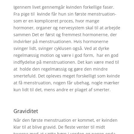
Igennem livet gennemgår kvinden forkellige faser.
Fra pige til kvinde får hun sin første menstruation-
som er en kompliceret proces, hvor mange
hormoner, organer og nervesystem skal til at arbejde
sammen Det er først og fremmest hormonerne, der
indvirker på menstruationen. Hvis hormonerne
svinger lidt, svinger cyklusen også. Ved at dyrke
regelmæssig motion og være i god form, har en god
indflydelse på menstruationen. Det kan være med til
at holde den regelmæssig og gøre den mindre
smertefuld. Det opleves meget forskelligt som kvinde
at få menstruation, nogen får ubehag, nogle mærker
kun lidt til det, mens andre er plaget af smerter.
Graviditet
Når den første menstruation er kommet, er kvinden
klar til at blive gravid. De fleste venter til midt
tyverne med at sætte børn i verden og nogen enda