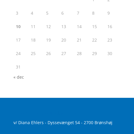
3
4
5
6
7
8
9
10
11
12
13
14
15
16
17
18
19
20
21
22
23
24
25
26
27
28
29
30
31
« dec
Find Sundhed & skønhed
v/ Diana Ehlers - Dyssevænget 54 - 2700 Brønshøj