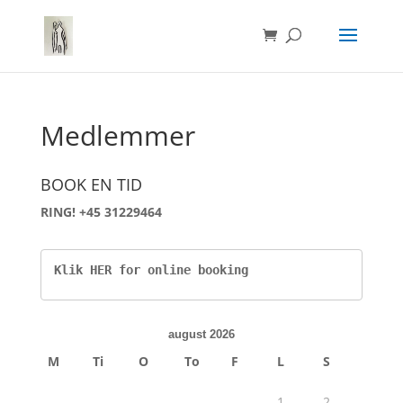
Medlemmer
BOOK EN TID
RING! +45 31229464
Klik HER for online booking
august 2026
M
Ti
O
To
F
L
S
1
2