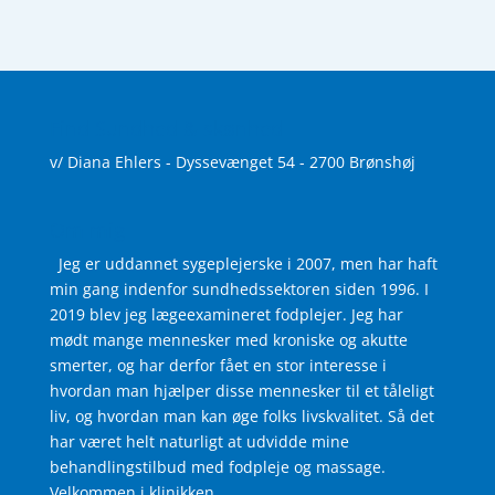
Find Sundhed & skønhed
v/ Diana Ehlers - Dyssevænget 54 - 2700 Brønshøj
Om mig
Jeg er uddannet sygeplejerske i 2007, men har haft
min gang indenfor sundhedssektoren siden 1996. I
2019 blev jeg lægeexamineret fodplejer. Jeg har
mødt mange mennesker med kroniske og akutte
smerter, og har derfor fået en stor interesse i
hvordan man hjælper disse mennesker til et tåleligt
liv, og hvordan man kan øge folks livskvalitet. Så det
har været helt naturligt at udvidde mine
behandlingstilbud med fodpleje og massage.
Velkommen i klinikken