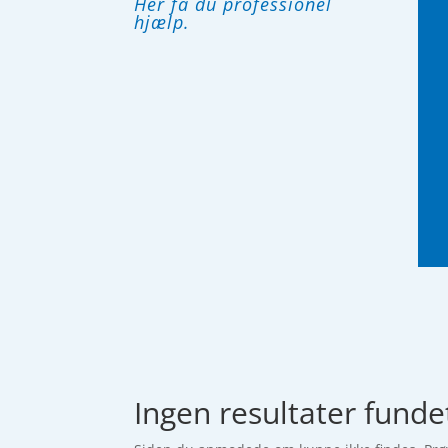
Her få du professionel
hjælp.
Ingen resultater funde