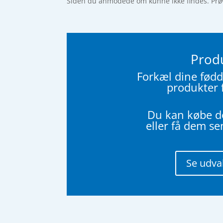
Siden du anmodede om kunne ikke findes. Prøv a
Prod
Forkæl dine fød
produkter 
Du kan købe de
eller få dem se
Se udva