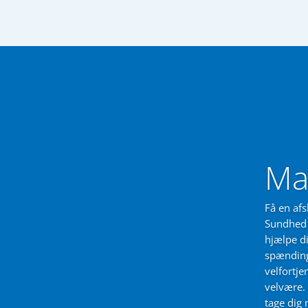
Ma
Få en af
Sundhed 
hjælpe d
spænding
velfortje
velvære.
tage dig 