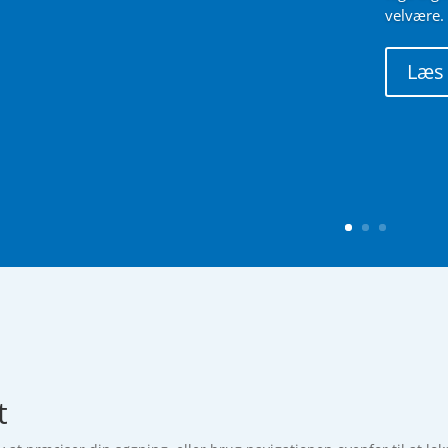
velvære.
Læs
t