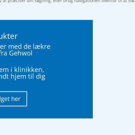
t præciser din søgning, eller brug navigationen ovenfor til at lok
ukter
der med de lækre
fra Gehwol
m i klinikken,
ndt hjem til dig
lget her