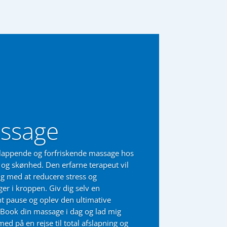
ssage
slappende og forfriskende massage hos
og skønhed. Den erfarne terapeut vil
ig med at reducere stress og
er i kroppen. Giv dig selv en
nt pause og oplev den ultimative
 Book din massage i dag og lad mig
med på en rejse til total afslapning og