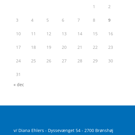
1
2
3
4
5
6
7
8
9
10
11
12
13
14
15
16
17
18
19
20
21
22
23
24
25
26
27
28
29
30
31
« dec
Find Sundhed & skønhed
v/ Diana Ehlers - Dyssevænget 54 - 2700 Brønshøj