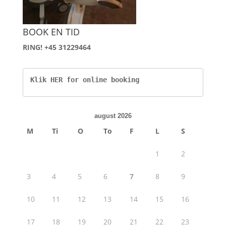
BOOK EN TID
RING! +45 31229464
Klik HER for online booking
august 2026
M
Ti
O
To
F
L
S
1
2
3
4
5
6
7
8
9
10
11
12
13
14
15
16
17
18
19
20
21
22
23