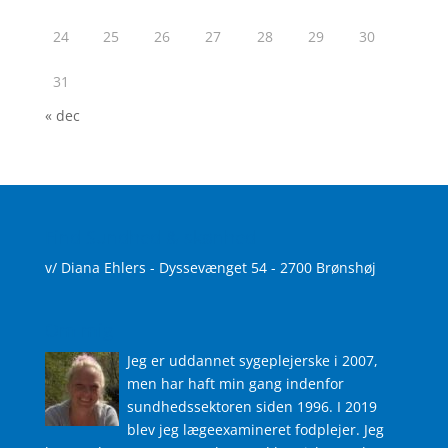
24
25
26
27
28
29
30
31
« dec
Find Sundhed & skønhed
v/ Diana Ehlers - Dyssevænget 54 - 2700 Brønshøj
Om mig
Jeg er uddannet sygeplejerske i 2007,
men har haft min gang indenfor
sundhedssektoren siden 1996. I 2019
blev jeg lægeexamineret fodplejer. Jeg