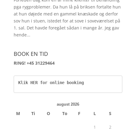
pga rygproblemer. Da hun lå på briksen fortalte hun
at hun døjede med en gammel knæskade og derfor
sov hun i stuen, istedet for at sove i soveværelset på
1. sal. Det havde foregået sådan i mange år. Jeg gav
hende...
BOOK EN TID
RING! +45 31229464
Klik HER for online booking
august 2026
M
Ti
O
To
F
L
S
1
2