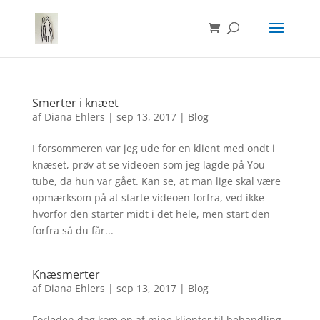
Smerter i knæet
af
Diana Ehlers
|
sep 13, 2017
|
Blog
I forsommeren var jeg ude for en klient med ondt i
knæset, prøv at se videoen som jeg lagde på You
tube, da hun var gået. Kan se, at man lige skal være
opmærksom på at starte videoen forfra, ved ikke
hvorfor den starter midt i det hele, men start den
forfra så du får...
Knæsmerter
af
Diana Ehlers
|
sep 13, 2017
|
Blog
Forleden dag kom en af mine klienter til behandling