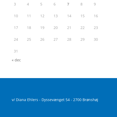
3
4
5
6
7
8
9
10
11
12
13
14
15
16
17
18
19
20
21
22
23
24
25
26
27
28
29
30
31
« dec
Find Sundhed & skønhed
v/ Diana Ehlers - Dyssevænget 54 - 2700 Brønshøj
Om mig