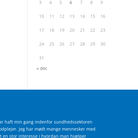
3
4
5
6
7
8
9
10
11
12
13
14
15
16
17
18
19
20
21
22
23
24
25
26
27
28
29
30
31
« dec
har haft min gang indenfor sundhedssektoren
 fodplejer. Jeg har mødt mange mennesker med
et en stor interesse i hvordan man hjælper