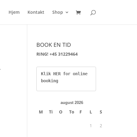
Hjem
Kontakt
Shop
BOOK EN TID
RING! +45 31229464
r
Klik HER for online 
booking
august 2026
M
Ti
O
To
F
L
S
1
2