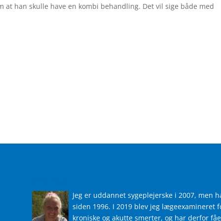
m at han skulle have en kombi behandling. Det vil sige både med
Om mig
Jeg er uddannet sygeplejerske i 2007, men 
siden 1996. I 2019 blev jeg lægeexamineret
kroniske og akutte smerter, og har derfor få