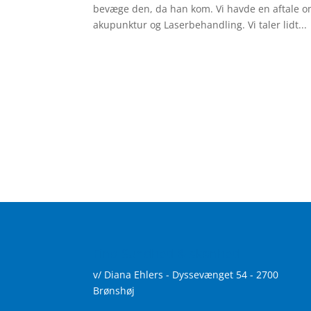
bevæge den, da han kom. Vi havde en aftale o
akupunktur og Laserbehandling. Vi taler lidt...
Find Sundhed & skønhed
v/ Diana Ehlers - Dyssevænget 54 - 2700
Brønshøj